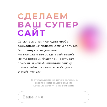
СДЕЛАЕМ
ВАШ СУПЕР
САЙТ
Свяжитесь с нами сегодня, чтобы
обсудить ваши потребности и получить
бесплатную консультацию.
Мы поможем вам создать сайт вашей
мечты, который будет приносить вам
прибыль и успех! Заполните заявку
прямо сейчас и начните свой путь к
онлайн-успеху!
Не откладывайте на потом вопросы о
безопасности вашего объекта.
Оставьте заявку на нашем сайте